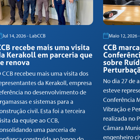
Jul 14, 2026 - LabCCB
Maio 12, 2026 
CCB recebe mais uma visita
CCB marca
da Kerakoll em parceria que
Conferênci
se renova
sobre Ruíd
Perturbaç
 CCB recebeu mais uma visita dos
No dia 27 de a
epresentantes da Kerakoll, empresa
esteve repres
eferência no desenvolvimento de
Conferência M
rgamassas e sistemas para a
Vibração e Pe
onstrução civil. Esta foi a terceira
realizada no P
isita da equipe ao CCB,
Câmara Munici
onsolidando uma parceria de
engenheiro civ
onfiança construída ao longo do