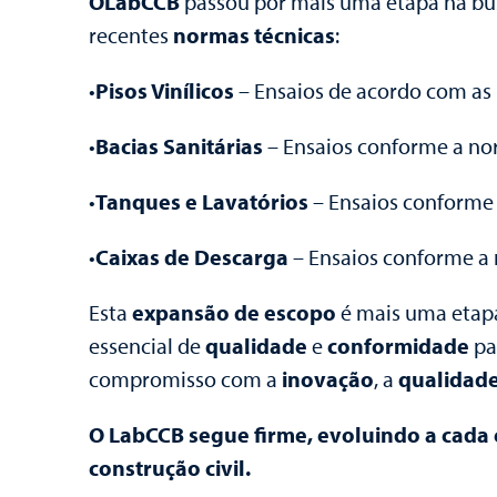
OLabCCB
passou por mais uma etapa na busc
recentes
normas técnicas
:
•
Pisos Vinílicos
– Ensaios de acordo com as 
•
Bacias Sanitárias
– Ensaios conforme a no
•
Tanques e Lavatórios
– Ensaios conforme
•
Caixas de Descarga
– Ensaios conforme a
Esta
expansão de escopo
é mais uma etap
essencial de
qualidade
e
conformidade
pa
compromisso com a
inovação
, a
qualidad
O LabCCB segue firme, evoluindo a cada e
construção civil.