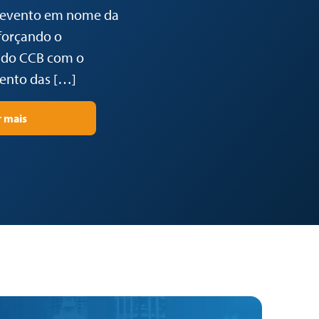
o evento em nome da
eforçando o
do CCB com o
nto das […]
r mais