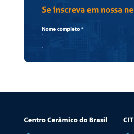
Se inscreva em nossa n
Newsletter
Nome completo
*
Centro Cerâmico do Brasil
CI