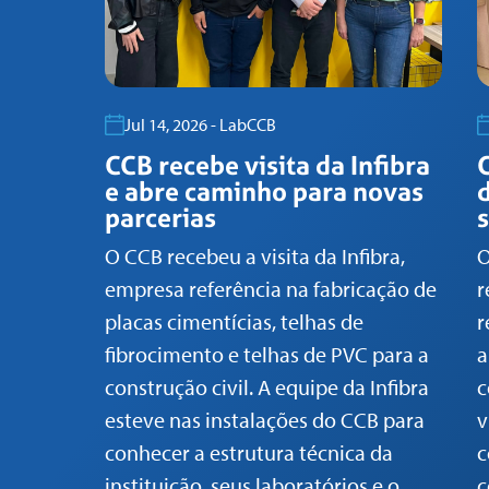
Jul 14, 2026 - LabCCB
CCB recebe visita da Infibra
e abre caminho para novas
parcerias
O CCB recebeu a visita da Infibra,
O
empresa referência na fabricação de
r
placas cimentícias, telhas de
r
fibrocimento e telhas de PVC para a
a
construção civil. A equipe da Infibra
c
esteve nas instalações do CCB para
v
conhecer a estrutura técnica da
c
instituição, seus laboratórios e o
c