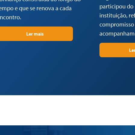
participou d
empo e que se renova a cada
instituição, r
ncontro.
compromisso 
acompanhame
Ler mais
Le