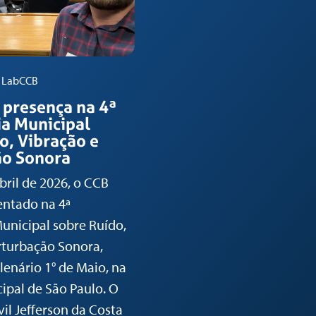
- LabCCB
 presença na 4ª
a Municipal
o, Vibração e
ão Sonora
bril de 2026, o CCB
entado na 4ª
unicipal sobre Ruído,
rturbação Sonora,
lenário 1° de Maio, na
pal de São Paulo. O
il Jefferson da Costa