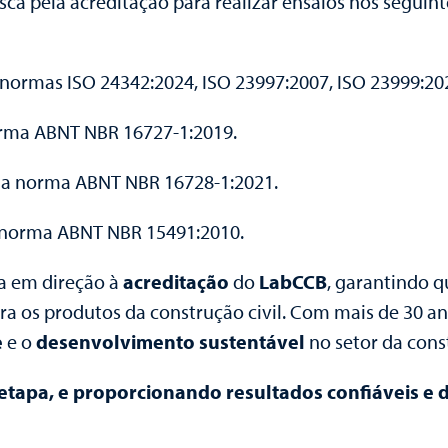
a pela acreditação para realizar ensaios nos seguin
normas ISO 24342:2024, ISO 23997:2007, ISO 23999:20
rma ABNT NBR 16727-1:2019.
 a norma ABNT NBR 16728-1:2021.
 norma ABNT NBR 15491:2010.
a em direção à
acreditação
do
LabCCB
, garantindo q
ra os produtos da construção civil. Com mais de 30 an
e
e o
desenvolvimento sustentável
no setor da cons
tapa, e proporcionando resultados confiáveis e d