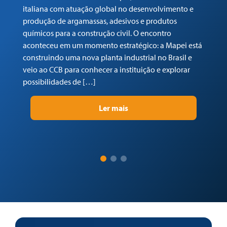
n
italiana com atuação global no desenvolvimento e
c
produção de argamassas, adesivos e produtos
No
químicos para a construção civil. O encontro
de
aconteceu em um momento estratégico: a Mapei está
do
construindo uma nova planta industrial no Brasil e
do
veio ao CCB para conhecer a instituição e explorar
e 
possibilidades de […]
po
vo
Ler mais