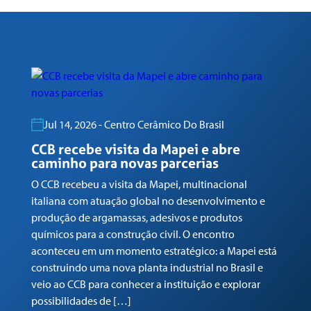
Jul 14, 2026 - Centro Cerâmico Do Brasil
CCB recebe visita da Mapei e abre
caminho para novas parcerias
C
M
O CCB recebeu a visita da Mapei, multinacional
n
italiana com atuação global no desenvolvimento e
c
produção de argamassas, adesivos e produtos
No
químicos para a construção civil. O encontro
de
aconteceu em um momento estratégico: a Mapei está
do
construindo uma nova planta industrial no Brasil e
do
veio ao CCB para conhecer a instituição e explorar
e 
possibilidades de […]