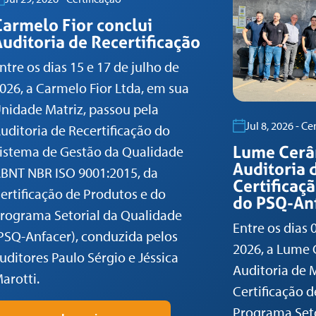
Carmelo Fior conclui
uditoria de Recertificação
ntre os dias 15 e 17 de julho de
026, a Carmelo Fior Ltda, em sua
nidade Matriz, passou pela
Jul 8, 2026 - Ce
uditoria de Recertificação do
Lume Cerâ
istema de Gestão da Qualidade
Auditoria
BNT NBR ISO 9001:2015, da
Certificaç
ertificação de Produtos e do
do PSQ-An
rograma Setorial da Qualidade
Entre os dias 
PSQ-Anfacer), conduzida pelos
2026, a Lume 
uditores Paulo Sérgio e Jéssica
Auditoria de
arotti.
Certificação 
Programa Seto