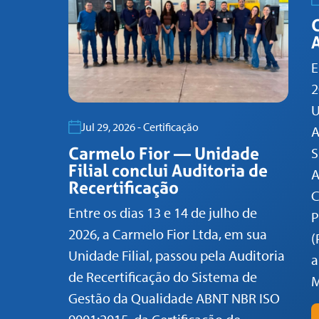
A
E
2
U
Jul 29, 2026 - Certificação
A
Carmelo Fior — Unidade
S
Filial conclui Auditoria de
A
Recertificação
C
Entre os dias 13 e 14 de julho de
P
2026, a Carmelo Fior Ltda, em sua
(
Unidade Filial, passou pela Auditoria
a
de Recertificação do Sistema de
M
Gestão da Qualidade ABNT NBR ISO