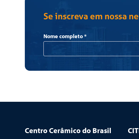
Se inscreva em nossa n
Newsletter
Nome completo
*
Centro Cerâmico do Brasil
CI