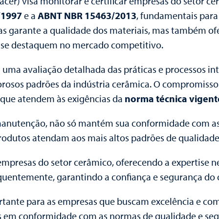
cer) visa monitorar e certificar empresas do setor 
/1997
e a
ABNT NBR 15463/2013
, fundamentais para
nas garante a qualidade dos materiais, mas também of
 se destaquem no mercado competitivo.
m uma avaliação detalhada das práticas e processos int
osos padrões da indústria cerâmica. O compromisso
s que atendem às exigências da
norma técnica vigent
e manutenção, não só mantém sua conformidade com a
rodutos atendam aos mais altos padrões de qualidad
mpresas do setor cerâmico, oferecendo a expertise n
quentemente, garantindo a confiança e segurança do 
ortante para as empresas que buscam excelência e co
 em conformidade com as normas de qualidade e seg